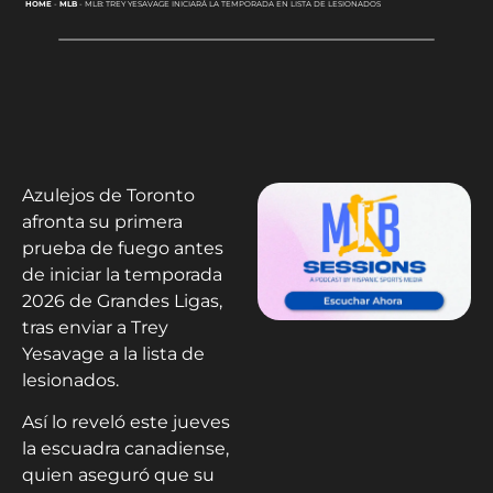
HOME
-
MLB
-
MLB: TREY YESAVAGE INICIARÁ LA TEMPORADA EN LISTA DE LESIONADOS
Azulejos de Toronto
afronta su primera
prueba de fuego antes
de iniciar la temporada
2026 de Grandes Ligas,
tras enviar a Trey
Yesavage a la lista de
lesionados.
Así lo reveló este jueves
la escuadra canadiense,
quien aseguró que su