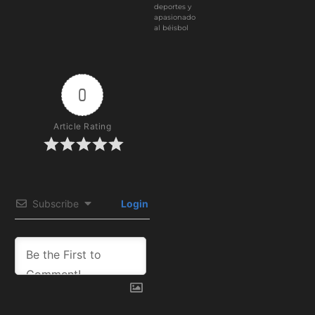
deportes y
apasionado
al béisbol
0
Article Rating
Subscribe
Login