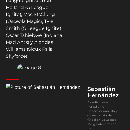
League Ignite), Ron
Holland (G League
Ignite), Mac McClung
(Osceola Magic), Tyler
Smith (G League Ignite),
Oscar Tshiebwe (Indiana
Mad Ants) y Alondes
Williams (Sioux Falls
Skyforce)
Sebastián
Hernández
Estudiante de
Periodismo
Deportivo. Analista y
comentarista de
fútbol en La Casaca
TV. @shdeportes en
Instagram.