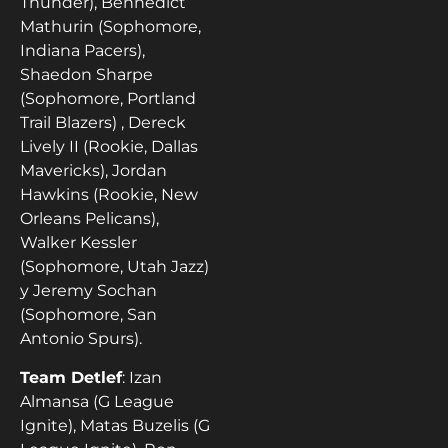
Thunder), Bennedict
Mathurin (Sophomore,
Indiana Pacers),
Shaedon Sharpe
(Sophomore, Portland
Trail Blazers) , Dereck
Lively II (Rookie, Dallas
Mavericks), Jordan
Hawkins (Rookie, New
Orleans Pelicans),
Walker Kessler
(Sophomore, Utah Jazz)
y Jeremy Sochan
(Sophomore, San
Antonio Spurs).
Team Detlef
: Izan
Almansa (G League
Ignite), Matas Buzelis (G