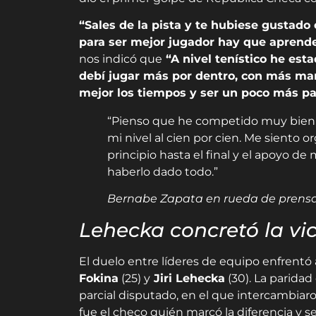
“Sales de la pista y te hubiese gustado 
para ser mejor jugador hay que aprend
nos indicó que
“A nivel tenístico he est
debí jugar más por dentro, con más ma
mejor los tiempos y ser un poco más pa
“Pienso que he competido muy bien p
mi nivel al cien por cien. Me siento o
principio hasta el final y el apoyo 
haberlo dado todo.”
Bernabe Zapata en rueda de prensa
Lehecka concretó la vi
El duelo entre líderes de equipo enfrentó 
Fokina
(25) y
Jiri Lehecka
(30). La paridad 
parcial disputado, en el que intercambiaro
fue el checo quién marcó la diferencia y se l