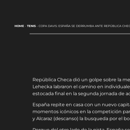
HOME
-
TENIS
-
COPA DAVIS: ESPAÑA SE DERRUMBA ANTE REPÚBLICA CHE
República Checa dió un golpe sobre la me
Lehecka labraron el camino en individuale
estocada final en la segunda jornada de ac
España repite en casa con un nuevo capitá
momentos icónicos en la competición para 
y Alcaraz (descanso) la busqueda por el b
Porque del otro lado de la pista, España 