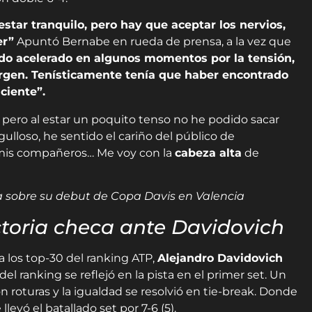
estar tranquilo, pero hay que aceptar los nervios,
er”
Apuntó Bernabe en rueda de prensa, a la vez que
ado acelerado en algunos momentos por la tensión,
rgen. Tenísticamente tenía que haber encontrado
ciente”.
ero al estar un poquito tenso no he podido sacar
rgulloso, he sentido el cariño del público de
de mis compañeros… Me voy con la
cabeza alta
de
 sobre su debut de Copa Davis en Valencia
ctoria checa ante Davidovich
a los top-30 del ranking ATP,
Alejandro Davidovich
del ranking se reflejó en la pista en el primer set. Un
n roturas y la igualdad se resolvió en tie-break. Donde
levó el batallado set por 7-6 (5).