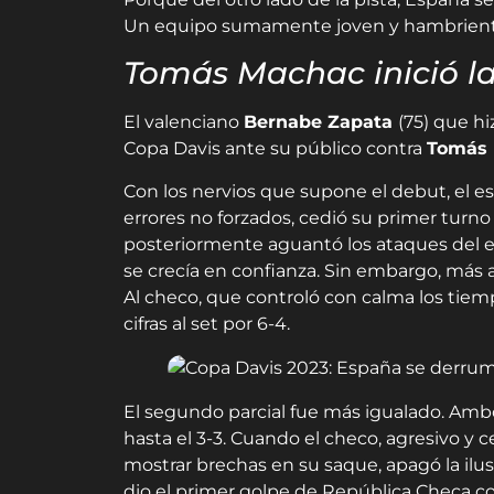
Un equipo sumamente joven y hambriento,
Tomás Machac inició l
El valenciano
Bernabe Zapata
(75) que hi
Copa Davis ante su público contra
Tomás
Con los nervios que supone el debut, el es
errores no forzados, cedió su primer turno
posteriormente aguantó los ataques del e
se crecía en confianza. Sin embargo, más a
Al checo, que controló con calma los tiempo
cifras al set por 6-4.
El segundo parcial fue más igualado. Ambos
hasta el 3-3. Cuando el checo, agresivo y ce
mostrar brechas en su saque, apagó la ilusi
dio el primer golpe de República Checa co