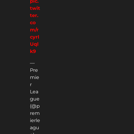
pic.
twit
ter.
co
m/r
cyrI
Uql
k9
—
Pre
mie
r
Lea
gue
(@p
rem
ierle
agu