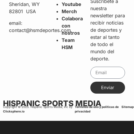
Suscribete a
Sheridan, WY
Youtube
nuestra
82801 USA
Merch
newsletter para
Colabora
recibir noticias
email:
con
de deportes y
contact@hsmdeportes.com
nostros
estar al tanto
Team
de todo el
HSM
mundo del
deporte.
Enviar
HISPANIC SPORTS MEDIA
Copyright © 2025. Hispanic Sports Media, inc by
Terminos de uso y políticas de
Sitemap
Clicksphere.io
privacidad