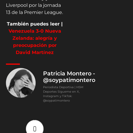
Liverpool por la jornada
13 de la Premier League.
También puedes leer |
Venezuela 3-0 Nueva
Zelanda: alegría y
preocupación por
David Martínez
Patricia Montero -
@soypatimontero
Periodista Deportiva | HSM
Deportes Sígueme en X,
Instagram y TikTok:
@soypatimontero
0