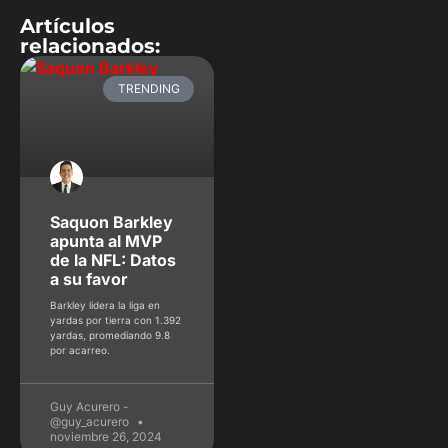
Artículos
relacionados:
TRENDING
Saquon Barkley
apunta al MVP
de la NFL: Datos
a su favor
Barkley lidera la liga en
yardas por tierra con 1.392
yardas, promediando 9.8
por acarreo.
Guy Acurero -
@guy_acurero
noviembre 26, 2024