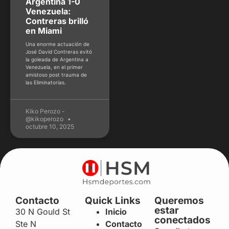
Argentina 1-0
Venezuela:
Contreras brilló
en Miami
Una enorme actuación de
José David Contreras evitó
la goleada de Argentina a
Venezuela, en el primer
amistoso post trauma de
las Eliminatorias.
Kiko Perozo -
@kikoperozo
octubre 10, 2025
Contacto
Quick Links
Queremos
estar
30 N Gould St
Inicio
conectados
Ste N
Contacto