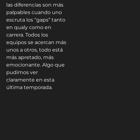
las diferencias son más
palpables cuando uno
escruta los “gaps” tanto
en qualy como en
carrera. Todos los
equipos se acercan más
unos a otros, todo está
más apretado, más
emocionante. Algo que
pudimos ver
claramente en esta
última temporada.
Queda patente por
tanto un patrón claro
establecido en la
Fórmula 1 en lo que va
de siglo. Una tendencia
que veremos si