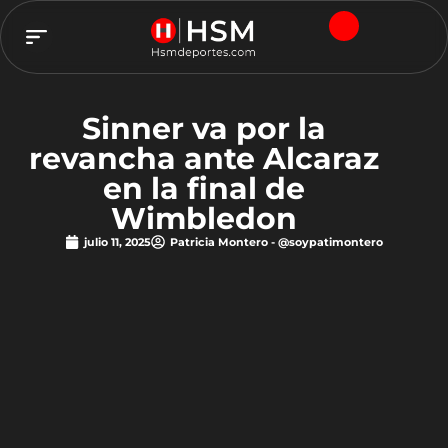
TEAM HSM
Sinner va por la
revancha ante Alcaraz
en la final de
Wimbledon
julio 11, 2025
Patricia Montero - @soypatimontero