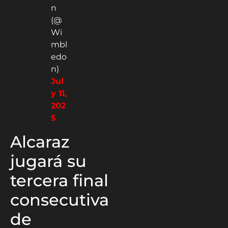
n
(@
Wi
mbl
edo
n)
Jul
y 11,
202
5
Alcaraz
jugará su
tercera final
consecutiva
de