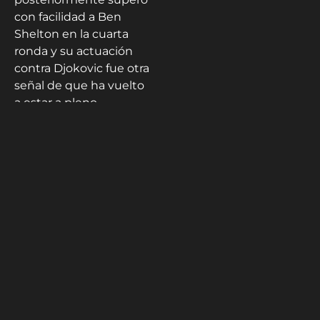
con facilidad a Ben
Shelton en la cuarta
ronda y su actuación
contra Djokovic fue otra
señal de que ha vuelto
a estar a pleno
rendimiento.
En cuanto a la final del
13 de julio, Alcaraz lidera
el
Head2Head
ante
Sinner por 8-4, luego de
que el español venciera
al italiano en sus cinco
enfrentamientos más
recientes en el circuito.
Sin embargo, fue el N°1
del mundo el que
triunfó en el único