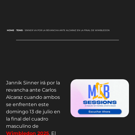
HOME
-
TENIS
-
SINNER VA POR LA REVANCHA ANTE ALCARAZ EN LA FINAL DE WIMBLEDON
Jannik Sinner irá por la
revancha ante Carlos
Alcaraz cuando ambos
se enfrenten este
domingo 13 de julio en
la final del cuadro
masculino de
Wimbledon 2025
. El