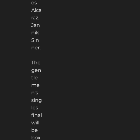
os
Alca
raz.
Jan
nik
Sin
ner.
The
gen
tle
me
n's
sing
les
final
will
be
box