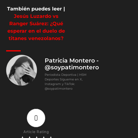
También puedes leer |
Jesús Luzardo vs
Ranger Suárez: ¿Qué
esperar en el duelo de
titanes venezolanos?
Patricia Montero -
@soypatimontero
Periodista Deportiva | HSM
Deportes Sígueme en X,
Instagram y TikTok:
@soypatimontero
0
Article Rating