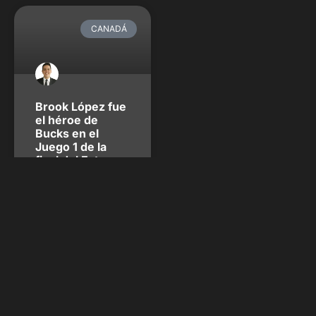
CANADÁ
Brook López fue
el héroe de
Bucks en el
Juego 1 de la
final del Este
Con un contundente 12-21
en tiros de campo, el
centro estadounidense de
origen cubano Brook López
fue el héroe de los Bucks
en la victoria 108-100 sobre
los Raptors en el Juego 1 de
la final de la Conferencia
del Este. La noche de este
miércoles 15 de mayo, el
Guy Acurero -