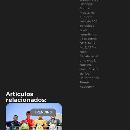
Hispanic
Sports
Media. He
cubierto
más de 500
partidos a
nivel
mundial de
ligas como:
NBA, MLB,
MLS, ATP y
más.
Fánatico del
cine y de la
música.
Head Coach
de Top
Performance
Tennis
Academy
Artículos
relacionados:
TRENDING