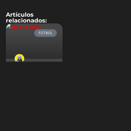
Artículos
relacionados:
FÚTBOL
El caos terminó
con José
Peseiro
Catorce meses de deuda.
Catorce meses. José
Peseiro no percibió pago
por ese tiempo y,
finalmente, decidió
renunciar. El portugués dijo
adiós al banquillo de la
Vinotinto. El caos terminó
con José Peseiro. A pocos
días del reinicio de las