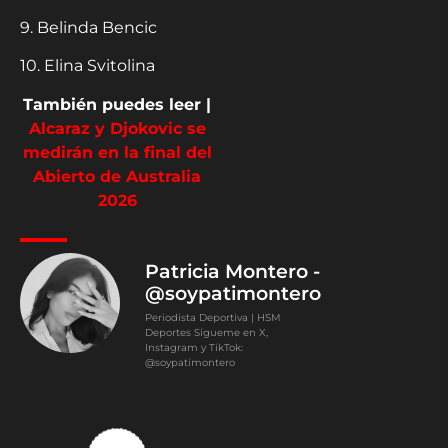
9. Belinda Bencic
10. Elina Svitolina
También puedes leer |
Alcaraz y Djokovic se
medirán en la final del
Abierto de Australia
2026
Patricia Montero -
@soypatimontero
Periodista Deportiva | HSM
Deportes Sígueme en X,
Instagram y TikTok:
@soypatimontero