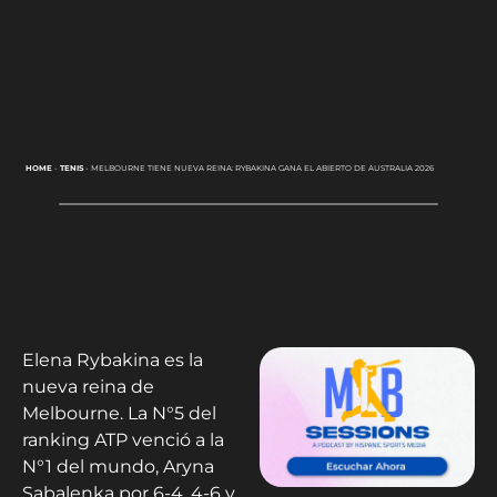
HOME
-
TENIS
-
MELBOURNE TIENE NUEVA REINA: RYBAKINA GANA EL ABIERTO DE AUSTRALIA 2026
Elena Rybakina es la
nueva reina de
Melbourne. La N°5 del
ranking ATP venció a la
N°1 del mundo, Aryna
Sabalenka por 6-4, 4-6 y