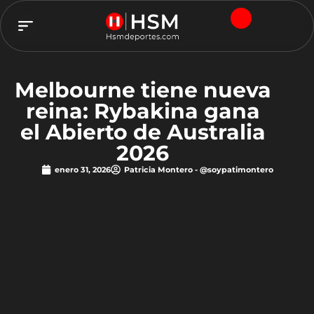
TEAM HSM
Melbourne tiene nueva
reina: Rybakina gana
el Abierto de Australia
2026
enero 31, 2026
Patricia Montero - @soypatimontero