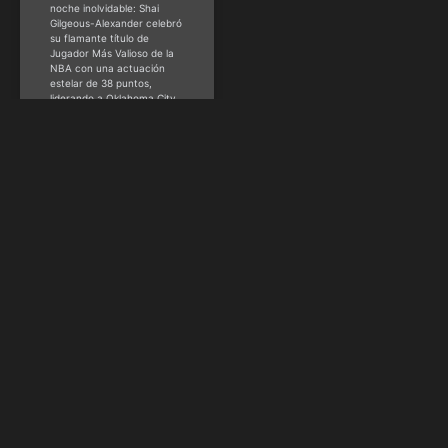
noche inolvidable: Shai
Gilgeous-Alexander celebró
su flamante título de
Jugador Más Valioso de la
NBA con una actuación
estelar de 38 puntos,
liderando a Oklahoma City
Thunder a una imponente
victoria por 118-103 sobre
los Minnesota
Timberwolves. Así, los de
Oklahoma se
Guy Acurero -
@guy_acurero
mayo
23, 2025
NBA