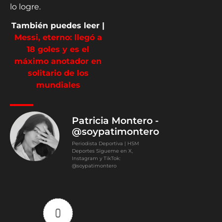
lo logre.
También puedes leer |
Messi, eterno: llegó a
18 goles y es el
máximo anotador en
solitario de los
mundiales
Patricia Montero -
@soypatimontero
Periodista Deportiva | HSM
Deportes Sígueme en X,
Instagram y TikTok:
@soypatimontero
0