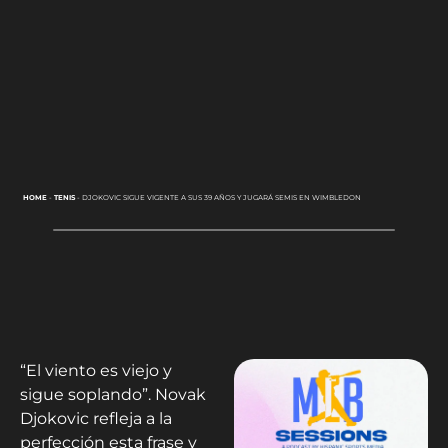
HOME
-
TENIS
-
DJOKOVIC SIGUE VIGENTE A SUS 39 AÑOS Y JUGARÁ SEMIS EN WIMBLEDON
“El viento es viejo y
sigue soplando”. Novak
Djokovic refleja a la
perfección esta frase y