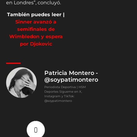
en Londres”, concluyó.
También puedes leer |
Sinner avanzó a
semifinales de
Wimbledon y espera
por Djokovic
Patricia Montero -
@soypatimontero
Periodista Deportiva | HSM
Deportes Sígueme en X,
Instagram y TikTok:
@soypatimontero
0