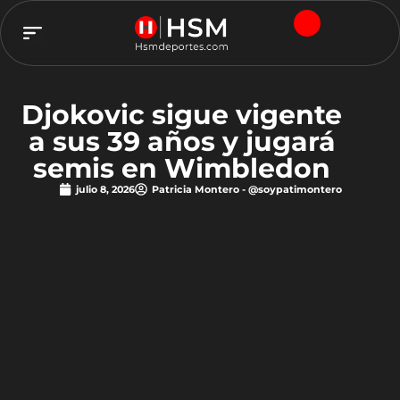
TEAM HSM
Djokovic sigue vigente
a sus 39 años y jugará
semis en Wimbledon
julio 8, 2026
Patricia Montero - @soypatimontero