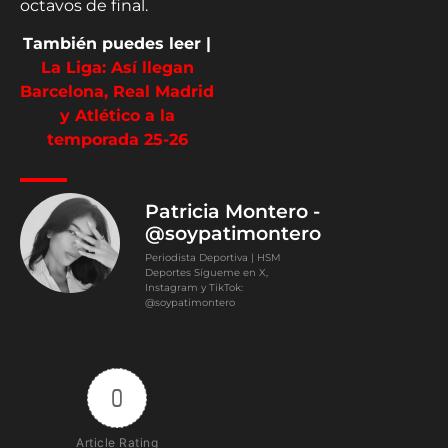
octavos de final.
También puedes leer |
La Liga: Así llegan
Barcelona, Real Madrid
y Atlético a la
temporada 25-26
Patricia Montero -
@soypatimontero
Periodista Deportiva | HSM
Deportes Sígueme en X,
Instagram y TikTok:
@soypatimontero
0
Article Rating