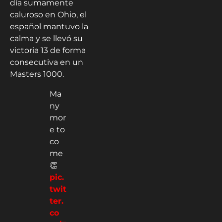
día sumamente
caluroso en Ohio, el
español mantuvo la
calma y se llevó su
victoria 13 de forma
consecutiva en un
Masters 1000.
Ma
ny
mor
e to
co
me
👏
pic.
twit
ter.
co