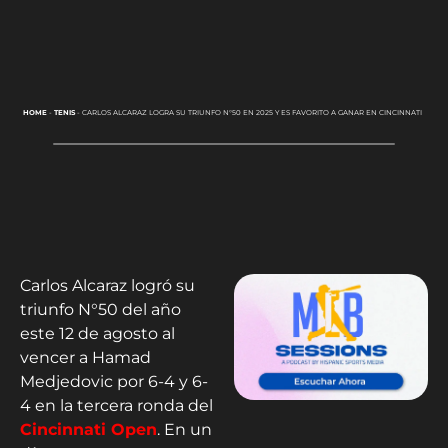
HOME
-
TENIS
-
CARLOS ALCARAZ LOGRA SU TRIUNFO N°50 EN 2025 Y ES FAVORITO A GANAR EN CINCINNATI
Carlos Alcaraz logró su
triunfo N°50 del año
este 12 de agosto al
vencer a Hamad
Medjedovic por 6-4 y 6-
4 en la tercera ronda del
Cincinnati Open
. En un