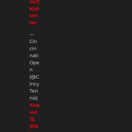
m/Z
ktdI
MrI
Hn
—
Cin
cin
nati
Ope
n
(@C
incy
Ten
nis)
Aug
ust
12,
202