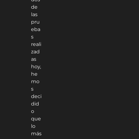
de
las
pru
eba
s
reali
zad
as
hoy,
he
mo
s
deci
did
o
que
lo
más