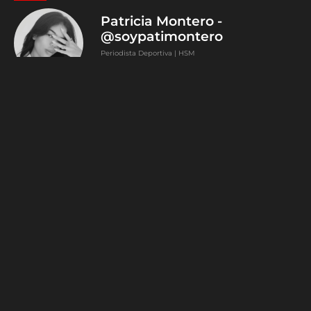
Patricia Montero -
@soypatimontero
Periodista Deportiva | HSM
Deportes Sígueme en X,
Instagram y TikTok:
@soypatimontero
0
Article Rating
Subscribe
Login