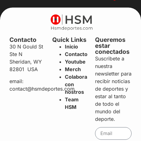
Contacto
Quick Links
Queremos
estar
30 N Gould St
Inicio
conectados
Ste N
Contacto
Suscribete a
Sheridan, WY
Youtube
nuestra
82801 USA
Merch
newsletter para
Colabora
recibir noticias
email:
con
de deportes y
contact@hsmdeportes.com
nostros
estar al tanto
Team
de todo el
HSM
mundo del
deporte.