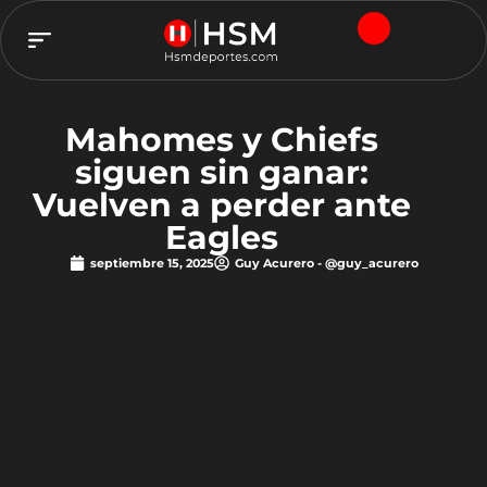
TEAM HSM
Mahomes y Chiefs
siguen sin ganar:
Vuelven a perder ante
Eagles
septiembre 15, 2025
Guy Acurero - @guy_acurero