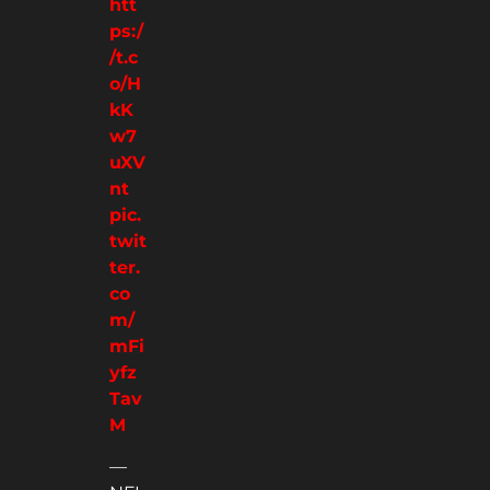
htt
ps:/
/t.c
o/H
kK
w7
uXV
nt
pic.
twit
ter.
co
m/
mFi
yfz
Tav
M
—