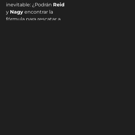
inevitable: ¿Podrán
Reid
y
Nagy
encontrar la
fórmula para rescatar a
los
Chiefs
de este
comienzo sombrío? Lo
único cierto es que, por
primera vez en mucho
tiempo, Kansas City
depende demasiado de
que
Mahomes sea un
superhéroe
en cada
jugada.
También te puede
interesar:
Packers
vuelven a ganar y
demuestran que van
en serio: 27-18 vs
Commanders