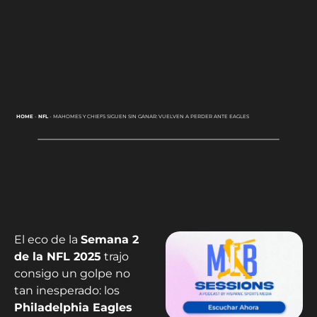
HOME
-
NFL
-
MAHOMES Y CHIEFS SIGUEN SIN GANAR: VUELVEN A PERDER ANTE EAGLES
El eco de la
Semana 2
de la NFL 2025
trajo
consigo un golpe no
tan inesperado: los
Philadelphia Eagles