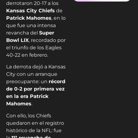
derrotaron 20-17 a los
Kansas City Chiefs
de
Patrick Mahomes
, en lo
que fue una intensa
revancha del
Super
Bowl LIX
, recordado por
el triunfo de los Eagles
40-22 en febrero.
La derrota dejó a Kansas
City con un arranque
preocupante: un
récord
de 0-2 por primera vez
en la era Patrick
Mahomes
.
Con ello, los Chiefs
quedaron en el registro
histórico de la NFL: fue
la
11ª revancha de