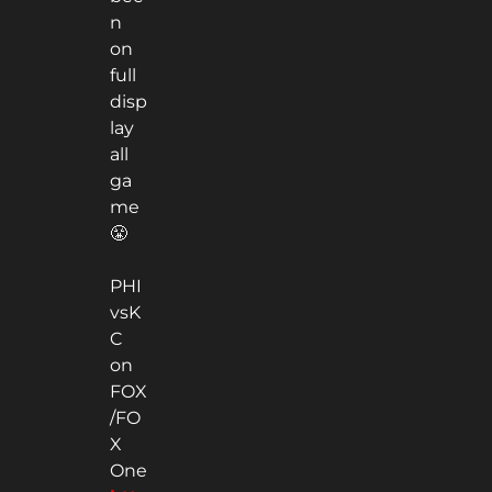
n
on
full
disp
lay
all
ga
me
😤
PHI
vsK
C
on
FOX
/FO
X
One