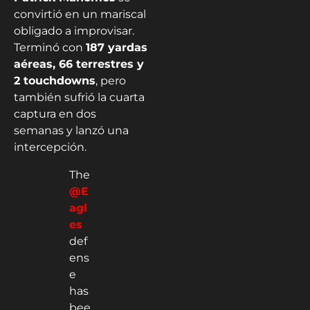
convirtió en un mariscal
obligado a improvisar.
Terminó con
187 yardas
aéreas, 66 terrestres y
2 touchdowns
, pero
también sufrió la cuarta
captura en dos
semanas y lanzó una
intercepción.
The
@E
agl
es
def
ens
e
has
bee