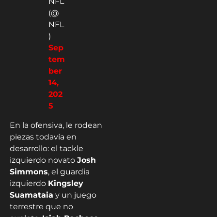
NFL
(@
NFL
)
Sep
tem
ber
14,
202
5
En la ofensiva, le rodean
piezas todavía en
desarrollo: el tackle
izquierdo novato
Josh
Simmons
, el guardia
izquierdo
Kingsley
Suamataia
y un juego
terrestre que no