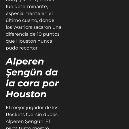
fue determinante,
especialmente en el
último cuarto, donde
los Warriors sacaron una
diferencia de 10 puntos
que Houston nunca
pudo recortar.
Alperen
Şengün da
la cara por
Houston
El mejor jugador de los
Rockets fue, sin dudas,
Alperen Şengün. El
pívot turco mostró