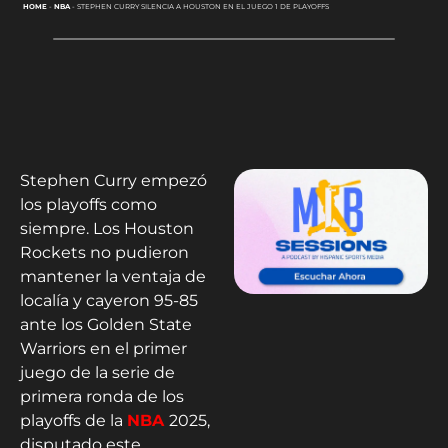
HOME
-
NBA
-
STEPHEN CURRY SILENCIA A HOUSTON EN EL JUEGO 1 DE PLAYOFFS
Stephen Curry empezó
los playoffs como
siempre. Los Houston
Rockets no pudieron
mantener la ventaja de
localía y cayeron 95-85
ante los Golden State
Warriors en el primer
juego de la serie de
primera ronda de los
playoffs de la
NBA
2025,
disputado este