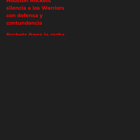
Houston Rockets
silencia a los Warriors
con defensa y
contundencia
Rockets frena la racha
de 11 victorias de OKC
con una actuación
demoledora
Houston Rockets
clasifican a los
playoffs de la NBA
después de 5 años
Sebastián
Villalobos
Redactor de NBA y
MLB en Hispanic
Sports Media -