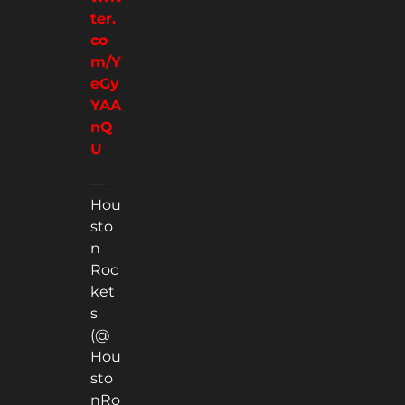
ter.
co
m/Y
eGy
YAA
nQ
U
—
Hou
sto
n
Roc
ket
s
(@
Hou
sto
nRo