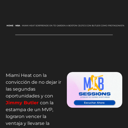
HOME
-
NBA
-
MIAMI HEAT SORPRENDE EN TD GARDEN A BOSTON CELTICS CON BUTLER COMO PROTAGONISTA
Miami Heat con la
convicción de no dejar ir
las segundas
oportunidades y con
Jimmy Butler
con la
estampa de un MVP,
lograron vencer la
ventaja y llevarse la