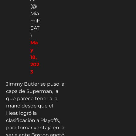
(@
Mia
miH
EAT
)
Ma
y
18,
202
3
Jimmy Butler se puso la
capa de Superman, la
que parece tener a la
mano desde que el
Heat logró la
clasificación a Playoffs,
para tomar ventaja en la
serie ante Boston anotó