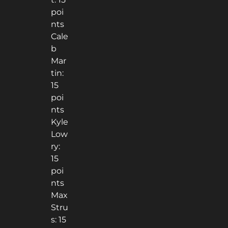
poi
nts
Cale
b
Mar
tin:
15
poi
nts
Kyle
Low
ry:
15
poi
nts
Max
Stru
s: 15