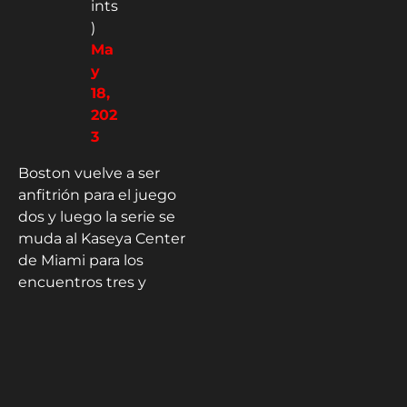
ints
)
Ma
y
18,
202
3
Boston vuelve a ser
anfitrión para el juego
dos y luego la serie se
muda al Kaseya Center
de Miami para los
encuentros tres y
cuatro.
Sigue más de estos
Playoffs en
NBAxHSM