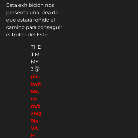
Esta exhibición nos
presenta una idea de
que estará reñido el
camino para conseguir
el trofeo del Este.
THE
JIM
MY
3 🤯
pic.
twit
ter.
co
m/t
zbQ
9le
VA
H