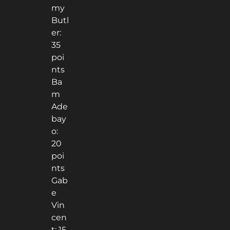
my
Butl
er:
35
poi
nts
Ba
m
Ade
bay
o:
20
poi
nts
Gab
e
Vin
cen
t: 15