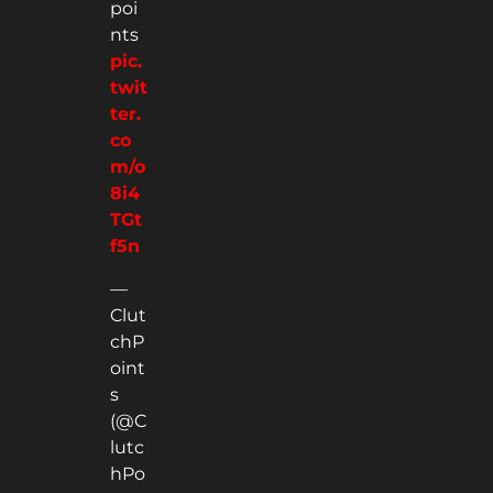
poi
nts
pic.
twit
ter.
co
m/o
8i4
TGt
f5n
—
Clut
chP
oint
s
(@C
lutc
hPo