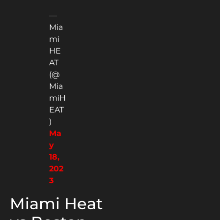
—
Mia
mi
HE
AT
(@
Mia
miH
EAT
)
Ma
y
18,
202
3
Miami Heat