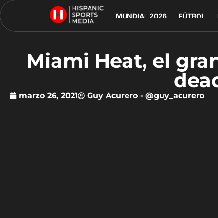
MUNDIAL 2026
FÚTBOL
Miami Heat, el gra
dead
marzo 26, 2021
Guy Acurero - @guy_acurero