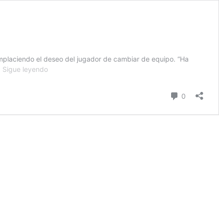
omplaciendo el deseo del jugador de cambiar de equipo. “Ha
LaMarcus
…
Sigue leyendo
Aldridge
se
comentari
0
va
de
los
Spurs:
posibles
destinos