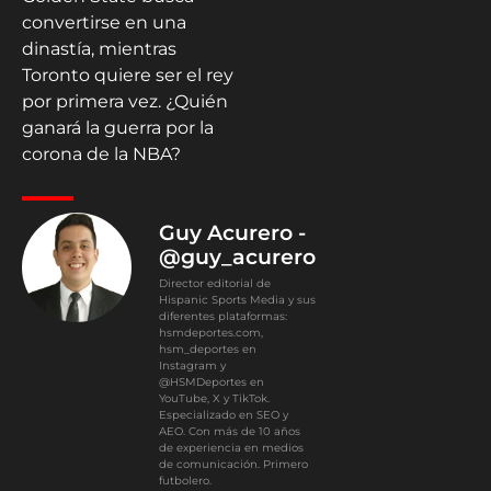
convertirse en una
dinastía, mientras
Toronto quiere ser el rey
por primera vez. ¿Quién
ganará la guerra por la
corona de la NBA?
Guy Acurero -
@guy_acurero
Director editorial de
Hispanic Sports Media y sus
diferentes plataformas:
hsmdeportes.com,
hsm_deportes en
Instagram y
@HSMDeportes en
YouTube, X y TikTok.
Especializado en SEO y
AEO. Con más de 10 años
de experiencia en medios
de comunicación. Primero
futbolero.