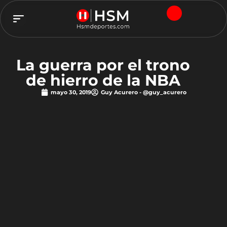
TEAM HSM
La guerra por el trono
de hierro de la NBA
mayo 30, 2019
Guy Acurero - @guy_acurero