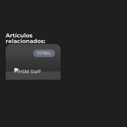
Artículos
relacionados:
FÚTBOL
Rusia 2018 tiene
dos clasificados
más y ya son 26
Túnez y Marruecos se
convirtieron este sábado
en las últimas dos
selecciones africanas en
clasificarse al Mundial de
Rusia 2018; ambas