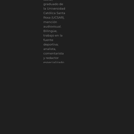
graduado de
la Universidad
Católica Santa
Rosa (UCSAR),
mención
audiovisual.
Bilingüe,
trabajo en la
fuente
deportiva;
analista,
comentarista
y redactor
especializado
en boxeo y
baloncesto.
Tengo
experiencia
en diversos
medios
deportivos.
0