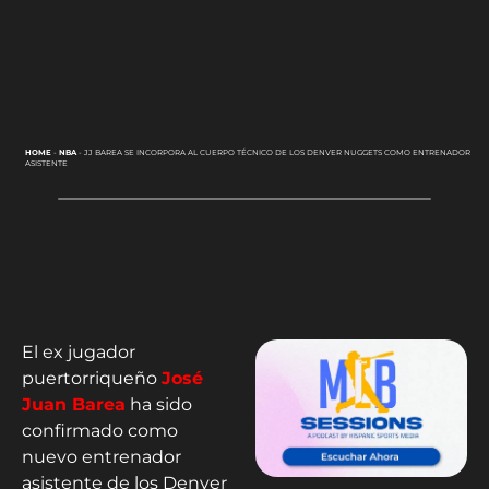
HOME
-
NBA
-
JJ BAREA SE INCORPORA AL CUERPO TÉCNICO DE LOS DENVER NUGGETS COMO ENTRENADOR
ASISTENTE
El ex jugador
puertorriqueño
José
Juan Barea
ha sido
confirmado como
nuevo entrenador
asistente de los Denver