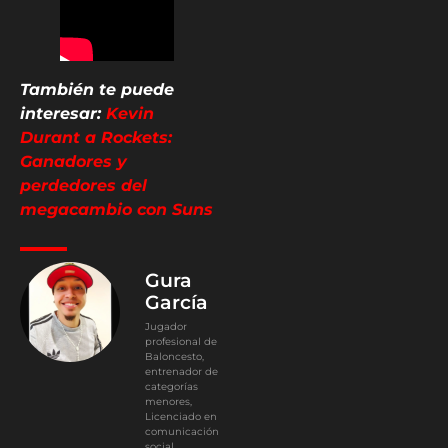
También te puede
interesar:
Kevin
Durant a Rockets:
Ganadores y
perdedores del
megacambio con Suns
Gura
García
Jugador
profesional de
Baloncesto,
entrenador de
categorías
menores,
Licenciado en
comunicación
social,