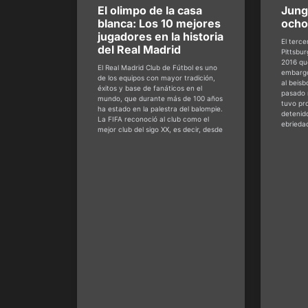
El olimpo de la casa
Jung
blanca: Los 10 mejores
ocho
jugadores en la historia
El terce
del Real Madrid
Pittsbu
2016 qu
El Real Madrid Club de Fútbol es uno
embargo
de los equipos con mayor tradición,
al beisb
éxitos y base de fanáticos en el
pasado 
mundo, que durante más de 100 años
tuvo pro
ha estado en la palestra del balompie.
detenid
La FIFA reconoció al club como el
ebrieda
mejor club del sigo XX, es decir, desde