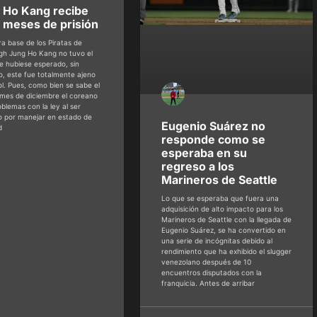
 Ho Kang recibe
 meses de prisión
ra base de los Piratas de
rgh Jung Ho Kang no tuvo el
e hubiese esperado, sin
, este fue totalmente ajeno
ol. Pues, como bien se sabe el
mes de diciembre el coreano
blemas con la ley al ser
o por manejar en estado de
Eugenio Suárez no
d
responde como se
esperaba en su
regreso a los
Marineros de Seattle
Lo que se esperaba que fuera una
adquisición de alto impacto para los
Marineros de Seattle con la llegada de
Eugenio Suárez, se ha convertido en
una serie de incógnitas debido al
rendimiento que ha exhibido el slugger
venezolano después de 10
encuentros disputados con la
franquicia. Antes de arribar