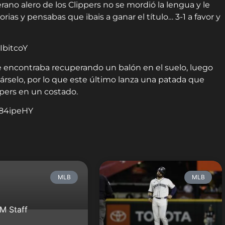
ano alero de los Clippers no se mordió la lengua y le
torias y pensabas que ibais a ganar el título… 3-1 a favor y
IbitcoY
e encontraba recuperando un balón en el suelo, luego
itárselo, por lo que este último lanza una patada que
pers en un costado.
g84ipeHY
MLB
MLB