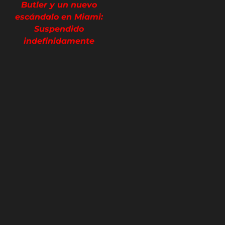
Butler y un nuevo
escándalo en Miami:
Suspendido
indefinidamente
Guy Acurero -
@guy_acurero
Director editorial de
Hispanic Sports Media y sus
diferentes plataformas:
hsmdeportes.com,
hsm_deportes en
Instagram y
@HSMDeportes en
YouTube, X y TikTok.
Especializado en SEO y
AEO. Con más de 10 años
de experiencia en medios
de comunicación. Primero
futbolero.