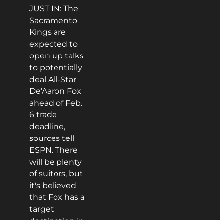
JUST IN: The
Sacramento
Kings are
expected to
open up talks
to potentially
deal All-Star
De'Aaron Fox
ahead of Feb.
6 trade
deadline,
sources tell
ESPN. There
will be plenty
of suitors, but
it's believed
that Fox has a
target