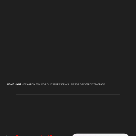
HOME
-
NBA
-
DE’AARON FOX: POR QUÉ SPURS SERÍA SU MEJOR OPCIÓN DE TRASPASO