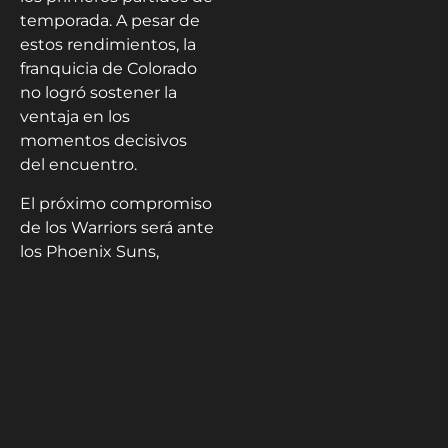
temporada. A pesar de
estos rendimientos, la
franquicia de Colorado
no logró sostener la
ventaja en los
momentos decisivos
del encuentro.
El próximo compromiso
de los Warriors será ante
los Phoenix Suns,
mientras que los
Nuggets buscarán
recuperarse frente a los
Minnesota
Timberwolves.