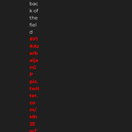
bac
k of
the
fiel
d
#F1
#Az
erb
aija
nG
P
pic.
twit
ter.
co
m/
Mh
2E
wZ