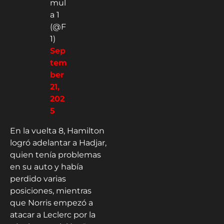
mul
a 1
(@F
1)
Sep
tem
ber
21,
202
5
En la vuelta 8, Hamilton
logró adelantar a Hadjar,
quien tenía problemas
en su auto y había
perdido varias
posiciones, mientras
que Norris empezó a
atacar a Leclerc por la