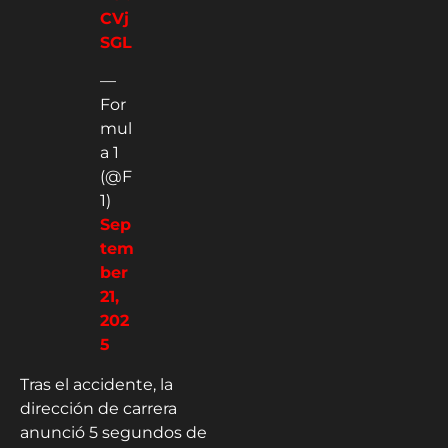
CVj
SGL
—
For
mul
a 1
(@F
1)
Sep
tem
ber
21,
202
5
Tras el accidente, la
dirección de carrera
anunció 5 segundos de