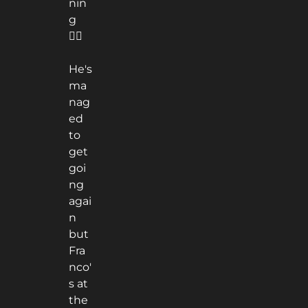
nin
g
😵‍💫
He's
ma
nag
ed
to
get
goi
ng
agai
n
but
Fra
nco'
s at
the