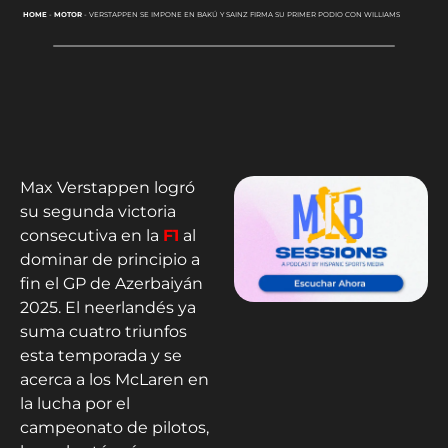
HOME
-
MOTOR
-
VERSTAPPEN SE IMPONE EN BAKÚ Y SAINZ FIRMA SU PRIMER PODIO CON WILLIAMS
Max Verstappen logró
su segunda victoria
consecutiva en la
F1
al
dominar de principio a
fin el GP de Azerbaiyán
2025. El neerlandés ya
suma cuatro triunfos
esta temporada y se
acerca a los McLaren en
la lucha por el
campeonato de pilotos,