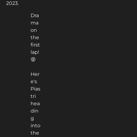
2023.
Dra
ma
on
the
first
lap!
😵
Her
e's
Pias
tri
hea
din
g
into
the