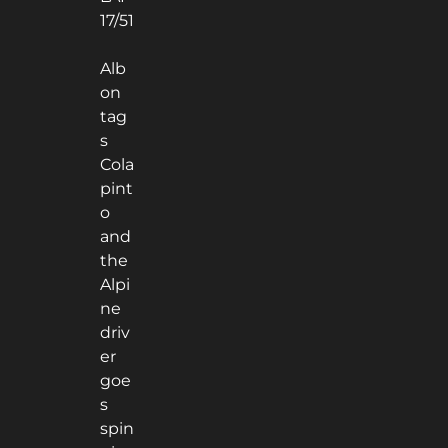
17/51
Alb
on
tag
s
Cola
pint
o
and
the
Alpi
ne
driv
er
goe
s
spin