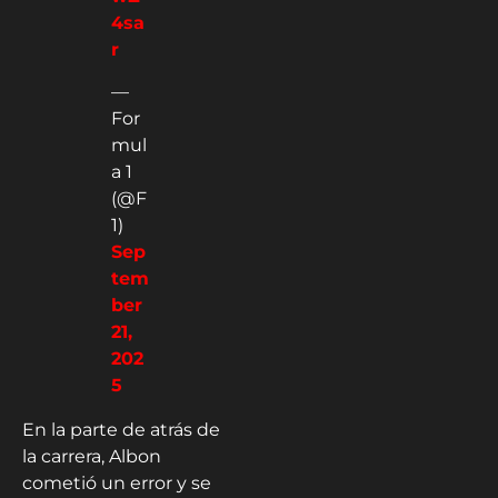
4sa
r
—
For
mul
a 1
(@F
1)
Sep
tem
ber
21,
202
5
En la parte de atrás de
la carrera, Albon
cometió un error y se