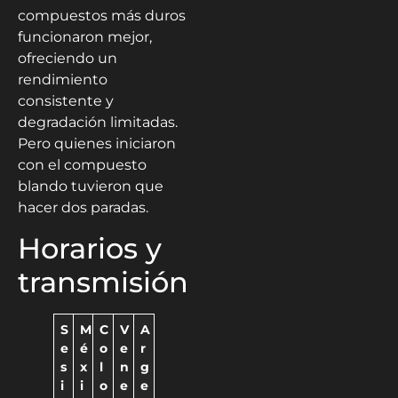
compuestos más duros
funcionaron mejor,
ofreciendo un
rendimiento
consistente y
degradación limitadas.
Pero quienes iniciaron
con el compuesto
blando tuvieron que
hacer dos paradas.
Horarios y
transmisión
S
M
C
V
A
e
é
o
e
r
s
x
l
n
g
i
i
o
e
e