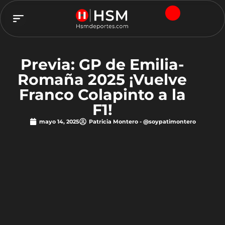
TEAM HSM
Previa: GP de Emilia-
Romaña 2025 ¡Vuelve
Franco Colapinto a la
F1!
mayo 14, 2025
Patricia Montero - @soypatimontero