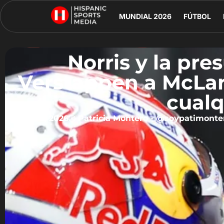
MUNDIAL 2026
FÚTBOL
Norris y la pre
Verstappen a McLar
cualq
julio 2, 2026
Patricia Montero - @soypatimonte