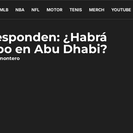
MLB
NBA
NFL
MOTOR
TENIS
MERCH
YOUTUBE
 responden: ¿Habrá
po en Abu Dhabi?
imontero