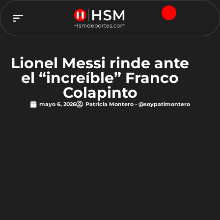
TEAM HSM
Lionel Messi rinde ante
el “increíble” Franco
Colapinto
mayo 6, 2026
Patricia Montero - @soypatimontero