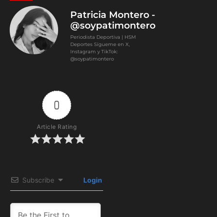
Patricia Montero -
@soypatimontero
Periodista Deportiva | HSM
Deportes Sígueme en X,
Instagram y TikTok:
@soypatimontero
0
Article Rating
Subscribe
Login