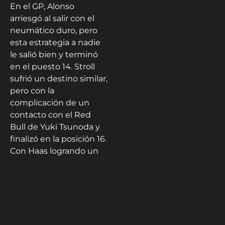
En el GP, Alonso
arriesgó al salir con el
neumático duro, pero
esta estrategia a nadie
le salió bien y terminó
en el puesto 14. Stroll
sufrió un destino similar,
pero con la
complicación de un
contacto con el Red
Bull de Yuki Tsunoda y
finalizó en la posición 16.
Con Haas logrando un
buen resultado con
Bearman, Aston Martin
ahora solo tiene una
ventaja de dos puntos
en la batalla por el sexto
puesto del campeonato