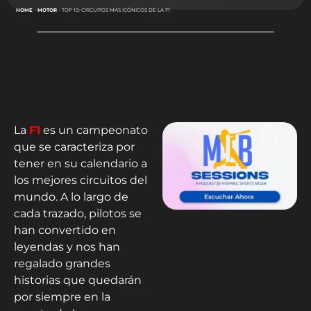
HOME
-
MOTOR
-
TOP 10: CIRCUITOS MÁS ICÓNICOS DE LA F1
La
F1
es un campeonato
que se caracteriza por
tener en su calendario a
los mejores circuitos del
mundo. A lo largo de
cada trazado, pilotos se
han convertido en
leyendas y nos han
regalado grandes
historias que quedarán
por siempre en la