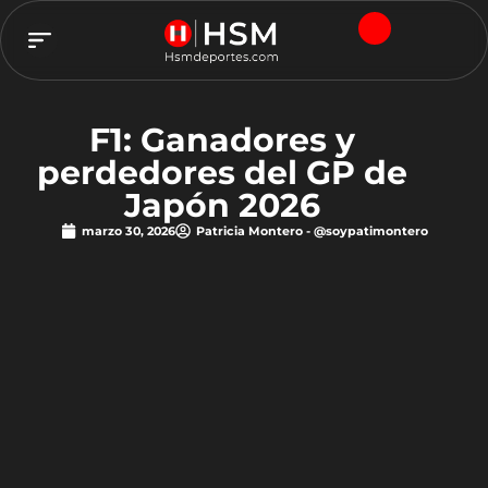
TEAM HSM
F1: Ganadores y
perdedores del GP de
Japón 2026
marzo 30, 2026
Patricia Montero - @soypatimontero