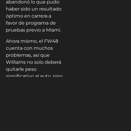
abandonó lo que pudo
haber sido un resultado
óptimo en carrera a
favor de programa de
pruebas previo a Miami.
Ahora mismo, el FW48
cuenta con muchos
problemas, así que
Williams no solo deberá
quitarle peso
significativo al auto, sino
también añadir carga
para intentar estar a la
par del resto en la zona
media, un grupo que
lideró en 2025 al
terminar quinto. Los
británicos son el