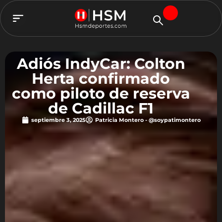
TEAM HSM
Adiós IndyCar: Colton
Herta confirmado
como piloto de reserva
de Cadillac F1
septiembre 3, 2025
Patricia Montero - @soypatimontero