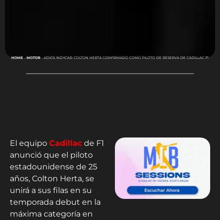
HOME
-
MOTOR
-
ADIÓS INDYCAR: COLTON HERTA CONFIRMADO COMO PILOTO DE RESERVA DE CADILLAC F1
El equipo
Cadillac
de F1
anunció que el piloto
estadounidense de 25
años, Colton Herta, se
unirá a sus filas en su
temporada debut en la
máxima categoría en