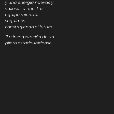
y una energía nuevas y
valiosas a nuestro
equipo mientras
seguimos
construyendo el futuro.
“La incorporación de un
piloto estadounidense
a un equipo
estadounidense de
Fórmula 1 es un
momento sumamente
significativo, no solo
para nuestro equipo,
sino para el
automovilismo
estadounidense en su
conjunto. Colton
representa la pasión, la