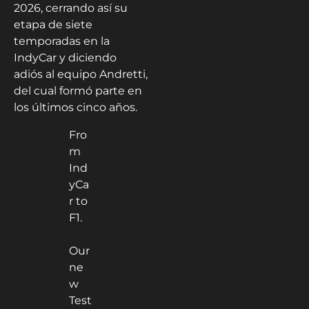
2026, cerrando así su
etapa de siete
temporadas en la
IndyCar y diciendo
adiós al equipo Andretti,
del cual formó parte en
los últimos cinco años.
Fro
m
Ind
yCa
r to
F1.
Our
ne
w
Test