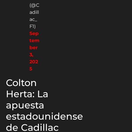
(@C
adill
ac_
F1)
Sep
tem
ber
3,
202
5
Colton
Herta: La
apuesta
estadounidense
de Cadillac