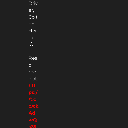
Driv
er,
Colt
on
Her
ta
🫡
Rea
d
mor
e at:
htt
ps:/
/t.c
o/ck
Ad
wQ
s35