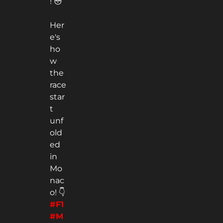
! 😳
Her
e's
ho
w
the
race
star
t
unf
old
ed
in
Mo
nac
o! 👇
#F1
#M