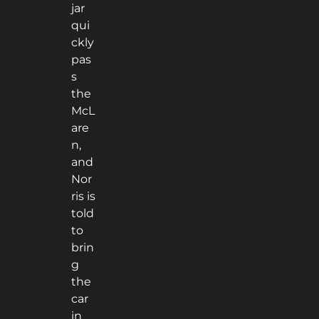
jar
qui
ckly
pas
s
the
McL
are
n,
and
Nor
ris is
told
to
brin
g
the
car
in