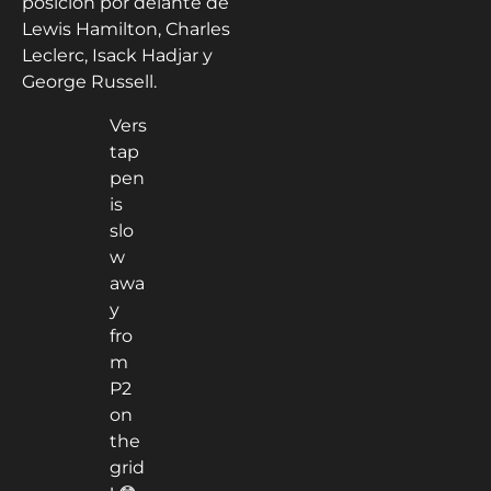
posición por delante de
Lewis Hamilton, Charles
Leclerc, Isack Hadjar y
George Russell.
Vers
tap
pen
is
slo
w
awa
y
fro
m
P2
on
the
grid