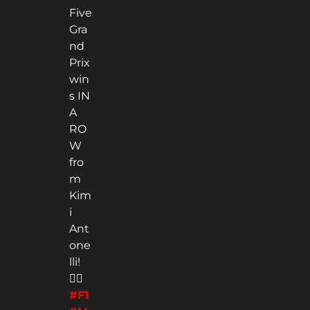
Five
Gra
nd
Prix
win
s IN
A
RO
W
fro
m
Kim
i
Ant
one
lli!
😮‍💨
#F1