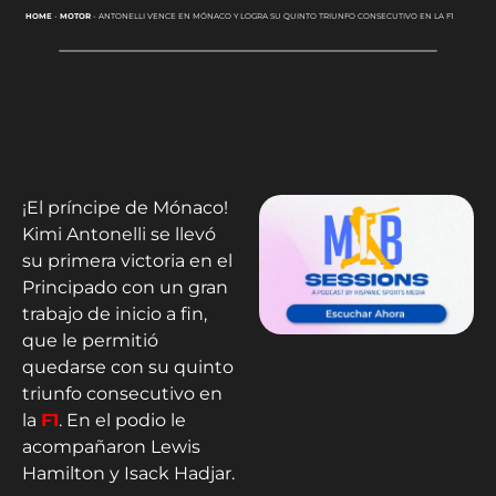
HOME
-
MOTOR
-
ANTONELLI VENCE EN MÓNACO Y LOGRA SU QUINTO TRIUNFO CONSECUTIVO EN LA F1
¡El príncipe de Mónaco!
Kimi Antonelli se llevó
su primera victoria en el
Principado con un gran
trabajo de inicio a fin,
que le permitió
quedarse con su quinto
triunfo consecutivo en
la
F1
. En el podio le
acompañaron Lewis
Hamilton y Isack Hadjar.