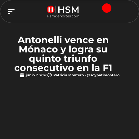
TEAM HSM
Antonelli vence en
Mónaco y logra su
quinto triunfo
consecutivo en la F1
junio 7, 2026
Patricia Montero - @soypatimontero