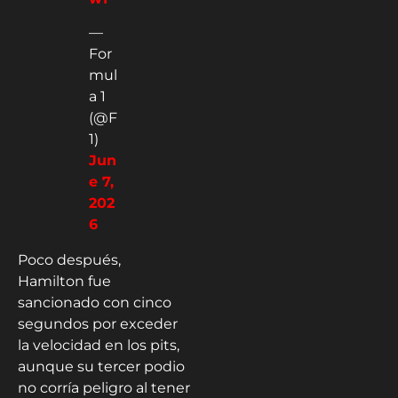
—
For
mul
a 1
(@F
1)
Jun
e 7,
202
6
Poco después,
Hamilton fue
sancionado con cinco
segundos por exceder
la velocidad en los pits,
aunque su tercer podio
no corría peligro al tener