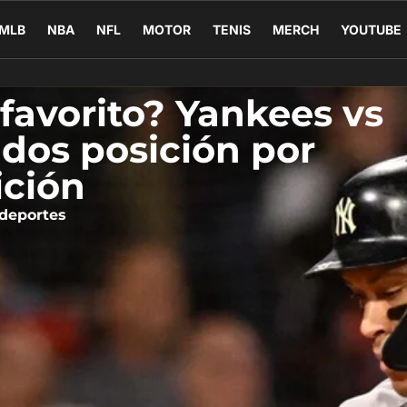
MLB
NBA
NFL
MOTOR
TENIS
MERCH
YOUTUBE
favorito? Yankees vs
dos posición por
ición
deportes