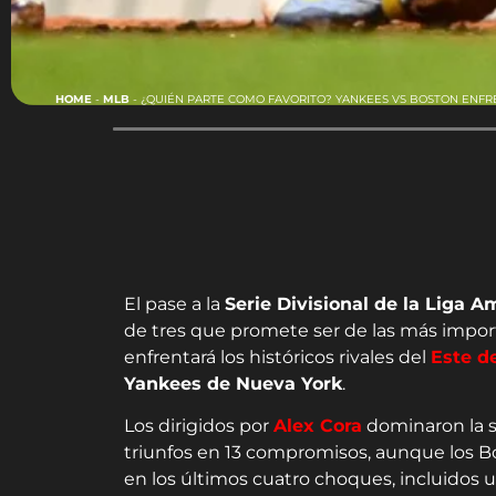
HOME
-
MLB
-
¿QUIÉN PARTE COMO FAVORITO? YANKEES VS BOSTON ENFR
El pase a la
Serie Divisional de la Liga 
de tres que promete ser de las más impor
enfrentará los históricos rivales del
Este d
Yankees de Nueva York
.
Los dirigidos por
Alex Cora
dominaron la s
triunfos en 13 compromisos, aunque los B
en los últimos cuatro choques, incluidos 