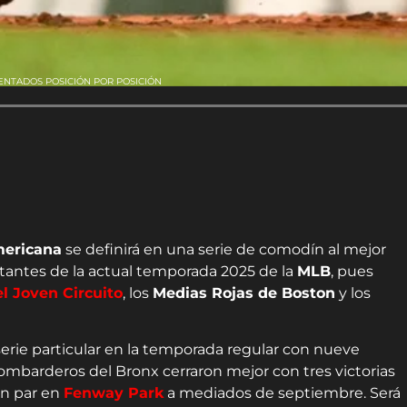
ENTADOS POSICIÓN POR POSICIÓN
Americana
se definirá en una serie de comodín al mejor
tantes de la actual temporada 2025 de la
MLB
, pues
el Joven Circuito
, los
Medias Rojas de Boston
y los
erie particular en la temporada regular con nueve
ombarderos del Bronx cerraron mejor con tres victorias
un par en
Fenway Park
a mediados de septiembre. Será