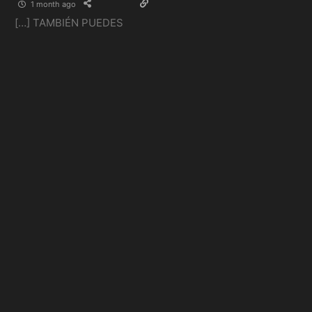
1 month ago
[…] TAMBIÉN PUEDES
LEER: Willson Contreras
continuó intratable en la
11° semana de la MLB […]
Reply
0
Artículos
relacionados:
MUNDIAL 2026