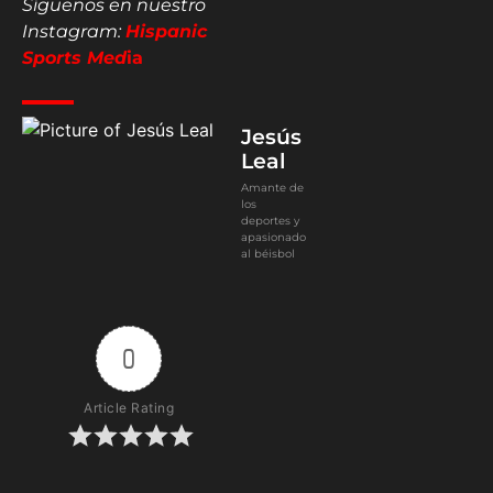
Síguenos en nuestro
Instagram:
Hispanic
Sports Med
ia
Jesús
Leal
Amante de
los
deportes y
apasionado
al béisbol
0
Article Rating