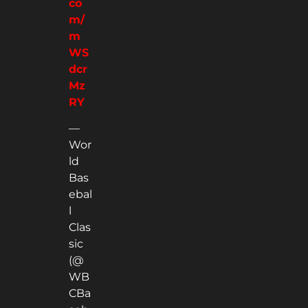
co
m/
m
WS
dcr
Mz
RY
—
Wor
ld
Bas
ebal
l
Clas
sic
(@
WB
CBa