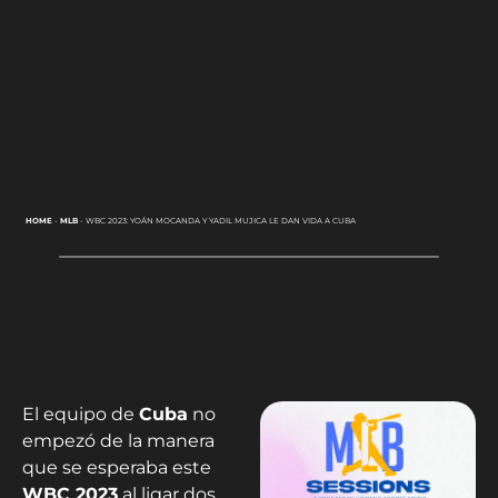
HOME
-
MLB
-
WBC 2023: YOÁN MOCANDA Y YADIL MUJICA LE DAN VIDA A CUBA
El equipo de
Cuba
no
empezó de la manera
que se esperaba este
WBC 2023
al ligar dos