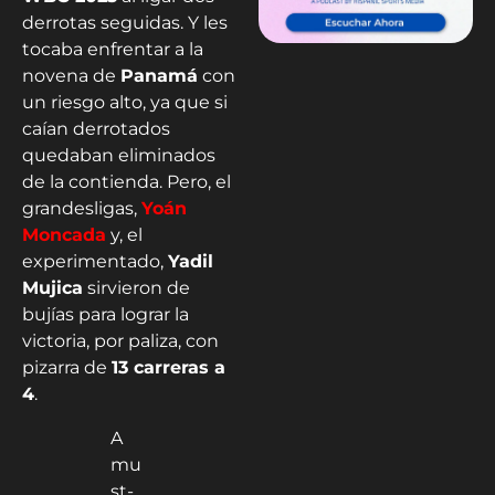
derrotas seguidas. Y les
tocaba enfrentar a la
novena de
Panamá
con
un riesgo alto, ya que si
caían derrotados
quedaban eliminados
de la contienda. Pero, el
grandesligas,
Yoán
Moncada
y, el
experimentado,
Yadil
Mujica
sirvieron de
bujías para lograr la
victoria, por paliza, con
pizarra de
13 carreras a
4
.
A
mu
st-