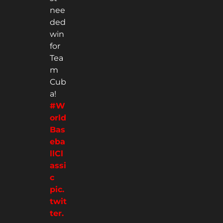
nee
ded
win
for
Tea
m
Cub
a!
#W
orld
Bas
eba
llCl
assi
c
pic.
twit
ter.