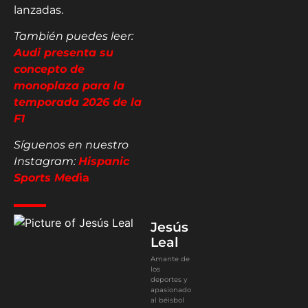
lanzadas.
También puedes leer:
Audi presenta su
concepto de
monoplaza para la
temporada 2026 de la
F1
Síguenos en nuestro
Instagram:
Hispanic
Sports Med
ia
Jesús
Leal
Amante de
los
deportes y
apasionado
al béisbol