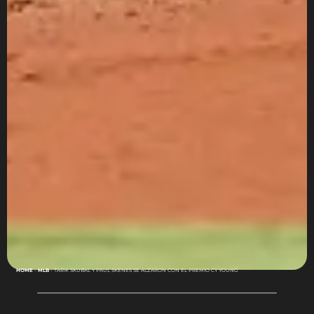
HOME
-
MLB
-
TARIK SKUBAL Y PAUL SKENES SE ALZARON CON EL PREMIO CY YOUNG