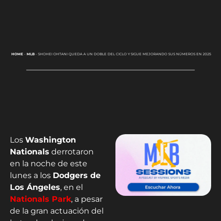
HOME
-
MLB
-
SHOHEI OHTANI QUEDA A UN DOBLE DEL CICLO Y SIGUE MEJORANDO SUS NÚMEROS EN 2025
Los
Washington
Nationals
derrotaron
en la noche de este
lunes a los
Dodgers de
Los Ángeles
, en el
Nationals Park
, a pesar
de la gran actuación del