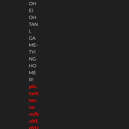
OH
EI
OH
TAN
I,
GA
ME-
TYI
NG
HO
ME
R!
pic.
twit
ter.
co
m/h
u93
qYU