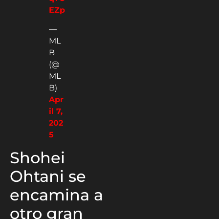
EZp
—
ML
B
(@
ML
B)
Apr
il 7,
202
5
Shohei
Ohtani se
encamina a
otro gran