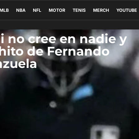
MLB
NBA
NFL
MOTOR
TENIS
MERCH
YOUTUBE
 no cree en nadie y
 hito de Fernando
nzuela