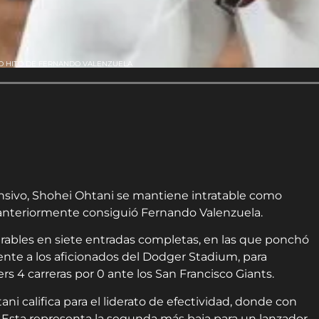
CO HITO DE FERNANDO VALENZUELA
nsivo, Shohei Ohtani se mantiene intratable como
 anteriormente consiguió Fernando Valenzuela.
arables en siete entradas completas, en las que ponchó
ente a los aficionados del Dodger Stadium, para
s 4 carreras por 0 ante los San Francisco Giants.
ani califica para el liderato de efectividad, donde con
 Esta representa la segunda más baja para un lanzador