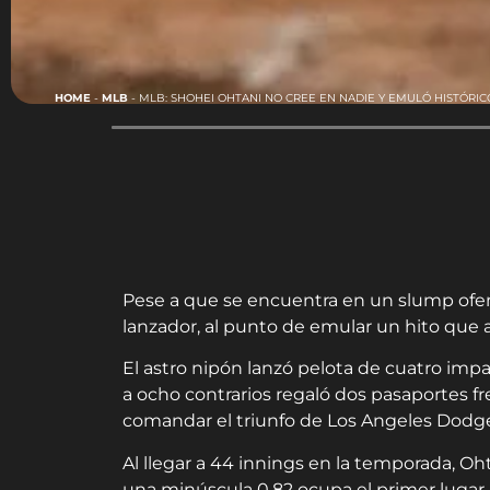
HOME
-
MLB
-
MLB: SHOHEI OHTANI NO CREE EN NADIE Y EMULÓ HISTÓRI
Pese a que se encuentra en un slump ofe
lanzador, al punto de emular un hito que
El astro nipón lanzó pelota de cuatro imp
a ocho contrarios regaló dos pasaportes fr
comandar el triunfo de Los Angeles Dodger
Al llegar a 44 innings en la temporada, Oht
una minúscula 0.82 ocupa el primer lugar.