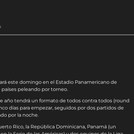
6
ancará este domingo en el Estadio Panamericano de
o países peleando por torneo.
e año tendrá un formato de todos contra todos (round
inco días para empezar, seguidos por dos partidos de
bado por la noche.
Puerto Rico, la República Dominicana, Panamá (un
en la Serie de las Américas) y dos equipos de la Liga