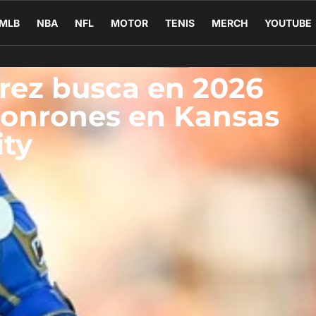
MLB
NBA
NFL
MOTOR
TENIS
MERCH
YOUTUBE
rez busca en 2026
jonrones en Kansas
ity