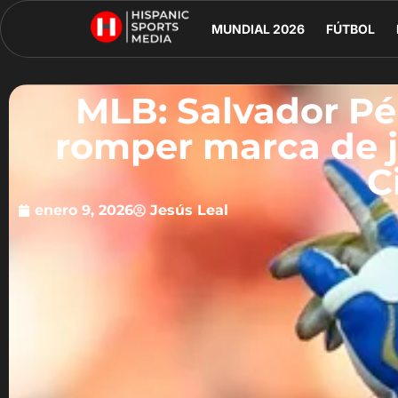
MUNDIAL 2026
FÚTBOL
MLB: Salvador Pé
romper marca de 
C
enero 9, 2026
Jesús Leal