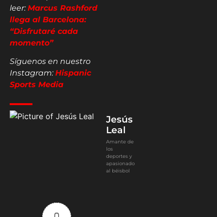
leer:
Marcus Rashford
llega al Barcelona:
“Disfrutaré cada
momento”
Síguenos en nuestro
Instagram:
Hispanic
Sports Media
Jesús
Leal
Amante de
los
deportes y
apasionado
al béisbol