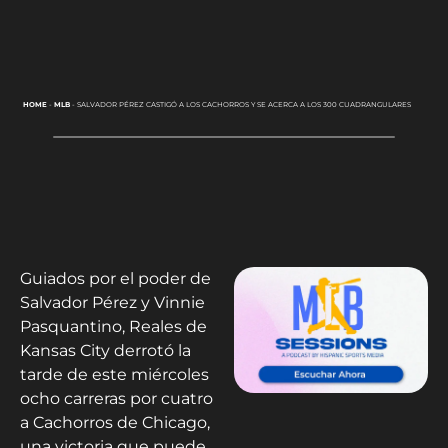
HOME
-
MLB
-
SALVADOR PÉREZ CASTIGÓ A LOS CACHORROS Y SE ACERCA A LOS 300 CUADRANGULARES
Guiados por el poder de
Salvador Pérez y Vinnie
Pasquantino, Reales de
Kansas City derrotó la
tarde de este miércoles
ocho carreras por cuatro
a Cachorros de Chicago,
una victoria que puede