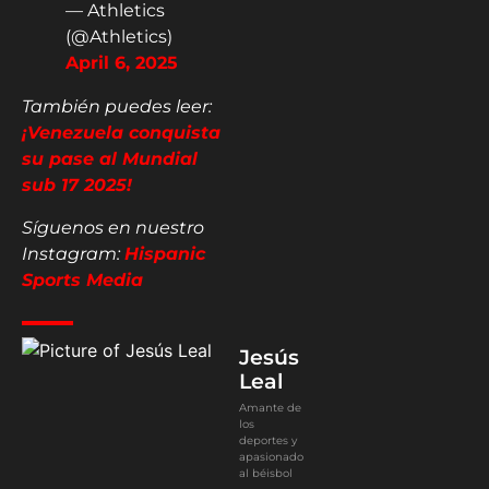
— Athletics
(@Athletics)
April 6, 2025
También puedes leer:
¡Venezuela conquista
su pase al Mundial
sub 17 2025!
Síguenos en nuestro
Instagram:
Hispanic
Sports Media
Jesús
Leal
Amante de
los
deportes y
apasionado
al béisbol