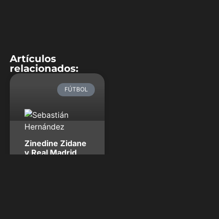
Artículos
relacionados:
FÚTBOL
Zinedine Zidane
y Real Madrid,
los ganadores
de partidos
cruciales
Zinedine Zidane ha
atravesado una de las
temporadas más
complicadas desde el inicio