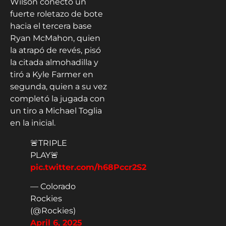
Wilson conectó un
fuerte roletazo de bote
hacia el tercera base
Ryan McMahon, quien
la atrapó de revés, pisó
la citada almohadilla y
tiró a Kyle Farmer en
segunda, quien a su vez
completó la jugada con
un tiro a Michael Toglia
en la inicial.
🚨TRIPLE
PLAY🚨
pic.twitter.com/h68Pccr2S2
— Colorado
Rockies
(@Rockies)
April 6, 2025