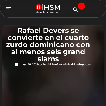
TEAM HSM
Rafael Devers se
convierte en el cuarto
zurdo dominicano con
al menos seis grand
slams
mayo 18, 2025
David Benítez - @davidbedeportes