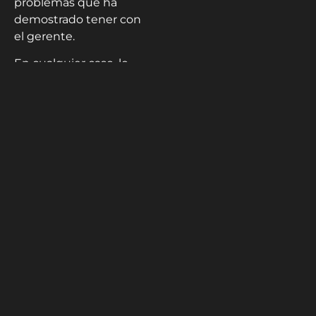
problemas que ha
demostrado tener con
el gerente.
En cualquier caso, lo
que ha mostrado el
dominicano en la
campaña ha sido
sobresaliente y luce
como candidato sólido
a obtener una plaza por
el equipo del Joven
Circuito en el siguiente
Juego de Estrellas
.
David Benítez -
@davidbedeportes
Estudiante de Comunicación Social
| Locutor profesional | Redactor para