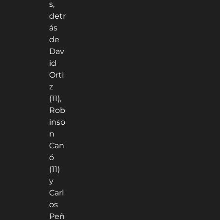
s,
detr
ás
de
Dav
id
Orti
z
(11),
Rob
inso
n
Can
ó
(11)
y
Carl
os
Peñ