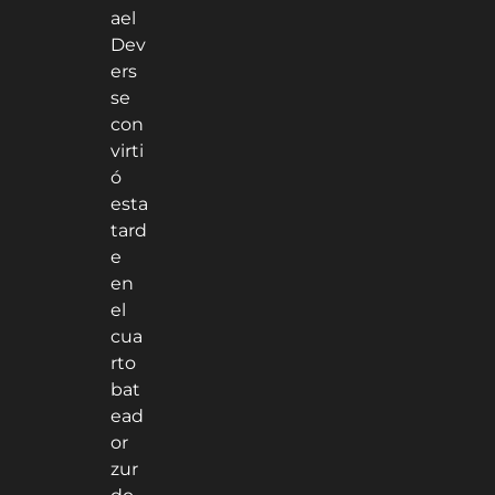
ael
Dev
ers
se
con
virti
ó
esta
tard
e
en
el
cua
rto
bat
ead
or
zur