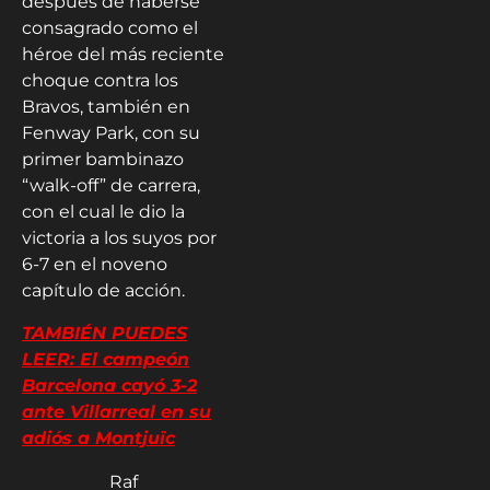
después de haberse
consagrado como el
héroe del más reciente
choque contra los
Bravos, también en
Fenway Park, con su
primer bambinazo
“walk-off” de carrera,
con el cual le dio la
victoria a los suyos por
6-7 en el noveno
capítulo de acción.
TAMBIÉN PUEDES
LEER: El campeón
Barcelona cayó 3-2
ante Villarreal en su
adiós a Montjuïc
Raf