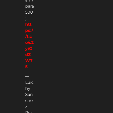
an 7
para
500
).
htt
ps:/
/t.c
o/s2
yiO
dZ
W7
5
—
Luic
hy
San
che
z
Per