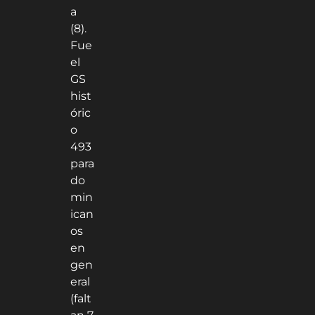
a
(8).
Fue
el
GS
hist
óric
o
493
para
do
min
ican
os
en
gen
eral
(falt