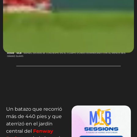
HOME
-
MLB
-
RAFAEL DEVERS SE CONVIERTE EN EL CUARTO ZURDO DOMINICANO CON AL MENOS SEIS
GRAND SLAMS
Un batazo que recorrió
más de 440 pies y que
aterrizó en el jardín
central del
Fenway