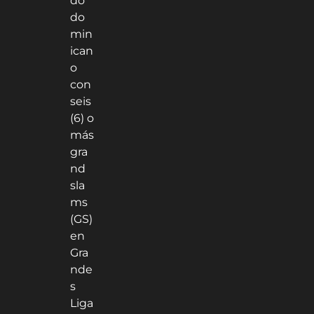
do
do
min
ican
o
con
seis
(6) o
más
gra
nd
sla
ms
(GS)
en
Gra
nde
s
Liga