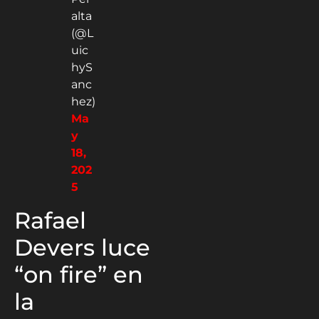
alta
(@L
uic
hyS
anc
hez)
Ma
y
18,
202
5
Rafael
Devers luce
“on fire” en
la