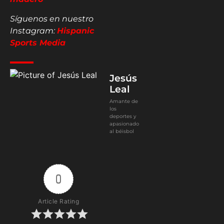
Síguenos en nuestro
Instagram:
Hispanic
Sports Media
Jesús
Leal
Amante de
los
deportes y
apasionado
al béisbol
0
Article Rating