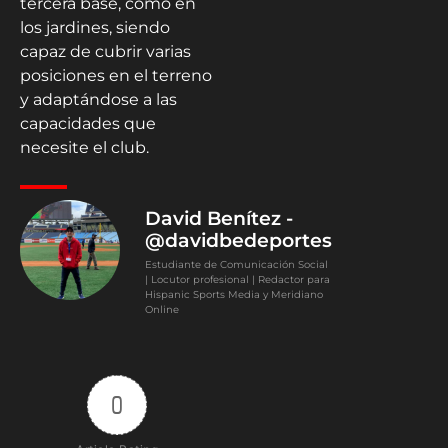
tercera base, como en
los jardines, siendo
capaz de cubrir varias
posiciones en el terreno
y adaptándose a las
capacidades que
necesite el club.
David Benítez -
@davidbedeportes
Estudiante de Comunicación Social
| Locutor profesional | Redactor para
Hispanic Sports Media y Meridiano
Online
0