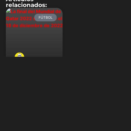
relacionados:
FÚTBOL
A un año de la
final de Qatar
2022, así están
las Eliminatorias
mundialistas
El Mundial de Qatar 2022
tendrá su final
exactamente dentro de un
año, el 18 de diciembre de
2022. A falta de un par de
semanas para el fin de
2021, repasamos cuáles