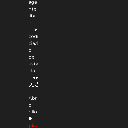
age
nte
libr
e
más
codi
ciad
o
de
esta
clas
e. 👀
🇩🇴
Abr
o
hilo
🧵
pic.