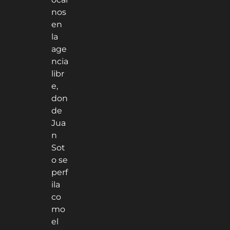
nos
en
la
age
ncia
libr
e,
don
de
Jua
n
Sot
o se
perf
ila
co
mo
el