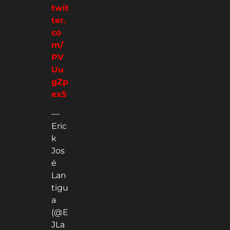
twit
ter.
co
m/
PV
Uu
gZp
ex5
—
Eric
k
Jos
é
Lan
tigu
a
(@E
JLa