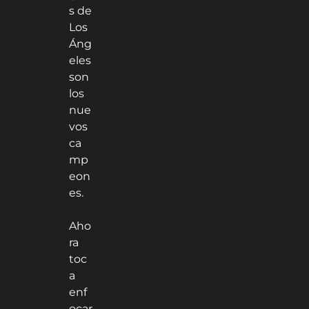
s de
Los
Áng
eles
son
los
nue
vos
ca
mp
eon
es.
Aho
ra
toc
a
enf
ocar