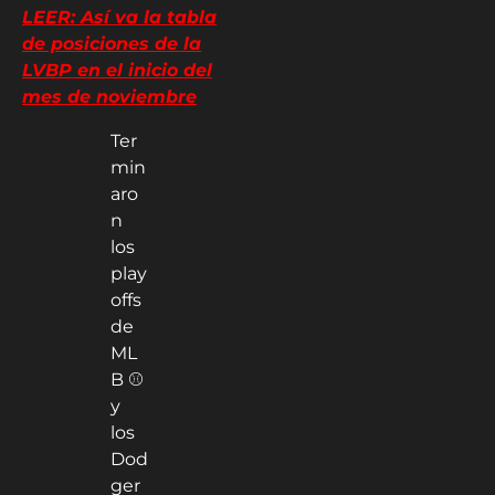
LEER: Así va la tabla
de posiciones de la
LVBP en el inicio del
mes de noviembre
Ter
min
aro
n
los
play
offs
de
ML
B ⚾️
y
los
Dod
ger