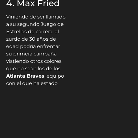
4. Max Fried
Viniendo de ser llamado
a su segundo Juego de
Estrellas de carrera, el
zurdo de 30 años de
edad podría enfrentar
su primera campaña
vistiendo otros colores
que no sean los de los
Atlanta Braves
, equipo
con el que ha estado
uniformado en sus ocho
campañas como
ligamayorista.
Al menos desde 2019,
Max Fried
ha sido una
pieza indispensable en