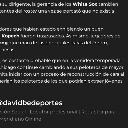
u dirigente, la gerencia de los
White Sox
también
rtantes del
roster
una vez se percató que no existía
zadores que habían estado exhibiendo un buen
l Kopech
fueron traspasados. Asimismo, jugadores de
ong
, que eran de las principales caras del
lineup
,
omesas.
o, es bastante probable que en la venidera temporada
e Chicago continúe cambiando a sus peloteros de mayor
ita iniciar con un proceso de reconstrucción de cara al
erían los peloteros de los que podrían extraer jóvenes
 @davidbedeportes
ón Social | Locutor profesional | Redactor para
 Meridiano Online