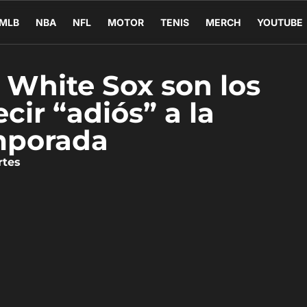
MLB
NBA
NFL
MOTOR
TENIS
MERCH
YOUTUBE
 White Sox son los
cir “adiós” a la
mporada
rtes