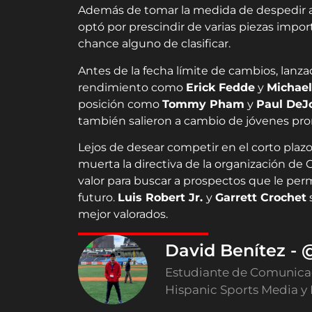
Además de tomar la medida de despedir a s
optó por prescindir de varias piezas impo
chance alguno de clasificar.
Antes de la fecha límite de cambios, lan
rendimiento como
Erick Fedde
y
Michae
posición como
Tommy Pham
y
Paul DeJ
también salieron a cambio de jóvenes pr
Lejos de desear competir en el corto plaz
muerta la directiva de la organización d
valor para buscar a prospectos que le perm
futuro.
Luis Robert Jr.
y
Garrett Crochet
s
mejor valorados.
David Benítez -
Estudiante de Comunicaci
Hispanic Sports Media y