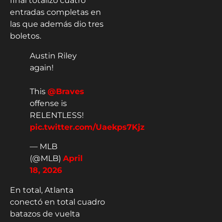
final totalizó cuatro
entradas completas en
las que además dio tres
boletos.
Austin Riley
again!
This
@Braves
offense is
RELENTLESS!
pic.twitter.com/Uaekps7Kjz
— MLB
(@MLB)
April
18, 2026
En total, Atlanta
conectó en total cuadro
batazos de vuelta