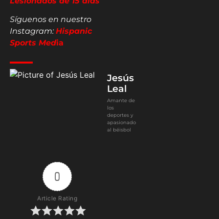
Lesionados de 15 días
Síguenos en nuestro
Instagram:
Hispanic
Sports Med
ia
Jesús
Leal
Amante de
los
deportes y
apasionado
al béisbol
0
Article Rating