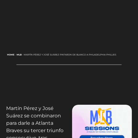
HOME
-
MLB
-
MARTÍN PÉREZ Y JOSÉ SUÁREZ PINTARON DE BLANCO A PHILADELPHIA PHILLIES
Martín Pérez y José
Suárez se combinaron
para darle a Atlanta
Braves su tercer triunfo
consecutivo, tras