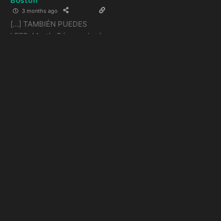
Boston
3 months ago
[…] TAMBIÉN PUEDES
LEER: Martín Pérez y José
Suárez pintaron de blanco
a Philadelphia Phillies […]
Reply
0
Artículos
relacionados:
FÚTBOL